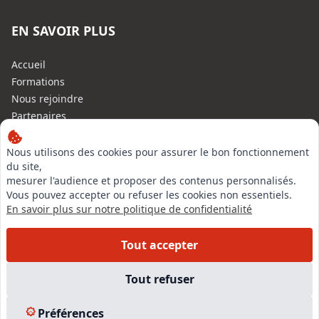
EN SAVOIR PLUS
Accueil
Formations
Nous rejoindre
Partenaires
Autres missions
Le C.N.E.
Nous utilisons des cookies pour assurer le bon fonctionnement
du site,
Membre IVSC
mesurer l'audience et proposer des contenus personnalisés.
Logiciel
Vous pouvez accepter ou refuser les cookies non essentiels.
L’Expert
En savoir plus sur notre politique de confidentialité
Tarifs
Contact
Tout accepter
Experts Immobiliers par régions
Accès Pro
Tout refuser
Mentions légales
Plan du site
Préférences