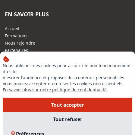
EN SAVOIR PLUS
Accueil
Formations
Nous rejoindre
Partenaires
Autres missions
Le C.N.E.
Nous utilisons des cookies pour assurer le bon fonctionnement
du site,
Membre IVSC
mesurer l'audience et proposer des contenus personnalisés.
Logiciel
Vous pouvez accepter ou refuser les cookies non essentiels.
L’Expert
En savoir plus sur notre politique de confidentialité
Tarifs
Contact
Tout accepter
Experts Immobiliers par régions
Accès Pro
Tout refuser
Mentions légales
Plan du site
Préférences