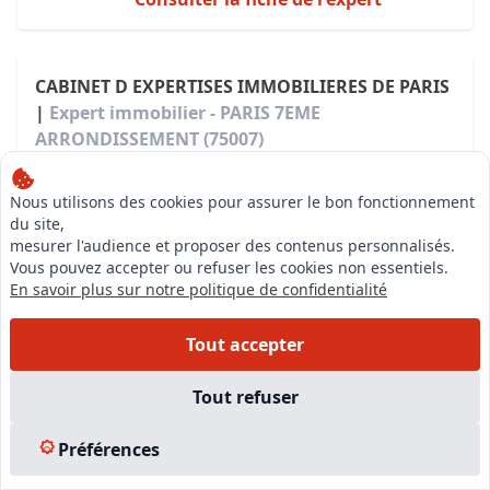
CABINET D EXPERTISES IMMOBILIERES DE PARIS
|
Expert immobilier - PARIS 7EME
ARRONDISSEMENT (75007)
Demander un devis
Nous utilisons des cookies pour assurer le bon fonctionnement
du site,
mesurer l'audience et proposer des contenus personnalisés.
Vous pouvez accepter ou refuser les cookies non essentiels.
En savoir plus sur notre politique de confidentialité
Expert
Tout accepter
BENIGNI CYRIL
Compétences
Tout refuser
Expert de justice près la cour d'appel
Expert immobilier valeur vénale en biens
d'habitations
Préférences
Expert immobilier valeur vénale biens commerciaux