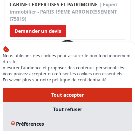
CABINET EXPERTISES ET PATRIMOINE |
Expert
immobilier - PARIS 19EME ARRONDISSEMENT
(75019)
Demander un devis
Nous utilisons des cookies pour assurer le bon fonctionnement
du site,
mesurer l'audience et proposer des contenus personnalisés.
Expert
Vous pouvez accepter ou refuser les cookies non essentiels.
HENRY SONINE
En savoir plus sur notre politique de confidentialité
Compétences
Expert immobilier valeur vénale en biens
Tout accepter
d'habitations
Expert immobilier valeur vénale biens commerciaux
Tout refuser
et industriels
Expert en Pathologie du bâtiment
Préférences
Consulter la fiche de l'expert