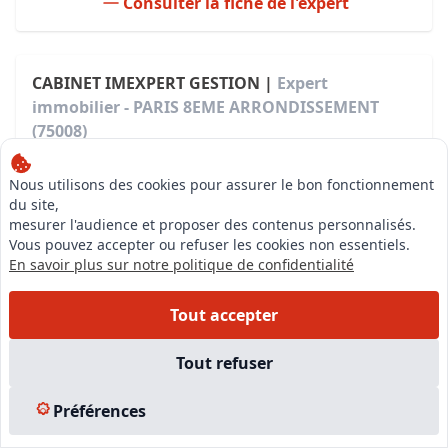
Consulter la fiche de l'expert
CABINET IMEXPERT GESTION |
Expert
immobilier - PARIS 8EME ARRONDISSEMENT
(75008)
Demander un devis
Nous utilisons des cookies pour assurer le bon fonctionnement
du site,
mesurer l'audience et proposer des contenus personnalisés.
Vous pouvez accepter ou refuser les cookies non essentiels.
En savoir plus sur notre politique de confidentialité
Expert
Tout accepter
LAMANI THIERRY
Compétences
Tout refuser
Expert immobilier valeur vénale en biens
d'habitations
Préférences
Expert immobilier valeur vénale biens commerciaux
et industriels