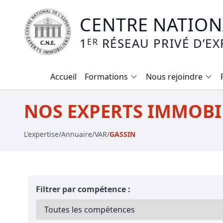
CENTRE NATIONA
1
RÉSEAU PRIVÉ D’EX
ER
Accueil
Formations
Nous rejoindre
Calendrier des formations
NOS EXPERTS IMMOBIL
Formation expertise immobilière / v
L'expertise
/
Annuaire
/
VAR
/
GASSIN
Expertise local commercial
Expertise viager
E-learning - Connaitre et maitriser
Filtrer par compétence :
Mise en copropriété
Expertise terrains agricoles, vignobl