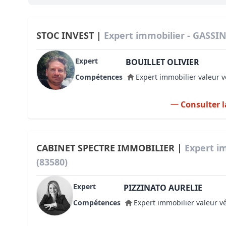
Bioclimatique BBC
Règles d’urbanisme
STOC INVEST |
Expert immobilier - GASSIN
Pathologies des bâtiments
Expert
BOUILLET OLIVIER
Lecture et compréhension d’un Pla
Compétences
Expert immobilier valeur v
Droit de l'environnement et de l'im
Consulter l
Estimer le droit au bail
CABINET SPECTRE IMMOBILIER |
Expert i
(83580)
Expert
PIZZINATO AURELIE
Compétences
Expert immobilier valeur v