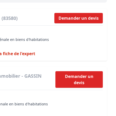
Maîtrise d’oeuvre
Développer la gestion locativ
Estimation co
Expertise pré-achat
Développer et organiser l'acti
 (83580)
Demander un devis
Biens d’exception, belles dem
n Local d’Urbanisme (PLU)
IA Essentials®
énale en biens d'habitations
mobilier
IA Pioneer®
a fiche de l'expert
mmobilier - GASSIN
Demander un
devis
énale en biens d'habitations