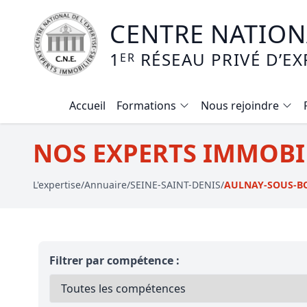
CENTRE NATIONA
1
RÉSEAU PRIVÉ D’EX
ER
Accueil
Formations
Nous rejoindre
Calendrier des formations
NOS EXPERTS IMMOBIL
Formation expertise immobilière / v
L'expertise
/
Annuaire
/
SEINE-SAINT-DENIS
/
AULNAY-SOUS-B
Expertise local commercial
Expertise viager
E-learning - Connaitre et maitriser
Filtrer par compétence :
Mise en copropriété
Expertise terrains agricoles, vignobl