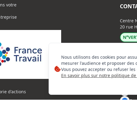
ns votre
CONT
ntreprise
Centre N
20 rue H
N°VERT
Nous utilisons des cookies pour assu
mesurer l'audience et proposer des 
Vous pouvez accepter ou refuser les 
En savoir plus sur notre politique de 
Lin
Ins
orie d'actions
Fac