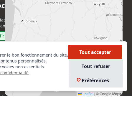
ACT
EN SAVOIR PLUS
ational de l’Expertise (CNE)
Accueil
enri Regnault, 75014 Paris
Formations
Nous rejoindre
 : 0800 00 80 89
Partenaires
Autres missions
Tout accepter
rer le bon fonctionnement du site,
Le C.N.E.
contenus personnalisés.
Membre IVSC
Tout refuser
cookies non essentiels.
Logiciel
confidentialité
L’Expert
kedIn
Préférences
Tarifs
tagram
Contact
Leaflet
|
© Google Maps
ebook
Experts Immobiliers par régions
Accès Pro
Mentions légales
Plan du site