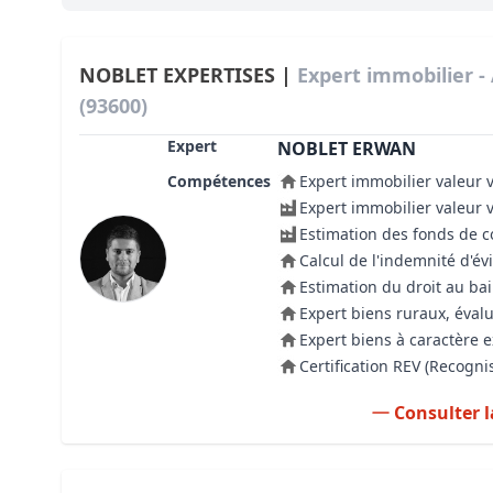
Bioclimatique BBC
Règles d’urbanisme
NOBLET EXPERTISES |
Expert immobilier 
(93600)
Pathologies des bâtiments
Expert
NOBLET ERWAN
Lecture et compréhension d’un Pla
Compétences
Expert immobilier valeur 
Droit de l'environnement et de l'im
Expert immobilier valeur 
Estimation des fonds de
Estimer le droit au bail
Calcul de l'indemnité d'év
Estimation du droit au bai
Expert biens ruraux, évalu
Expert biens à caractère 
Certification REV (Recogn
Consulter l