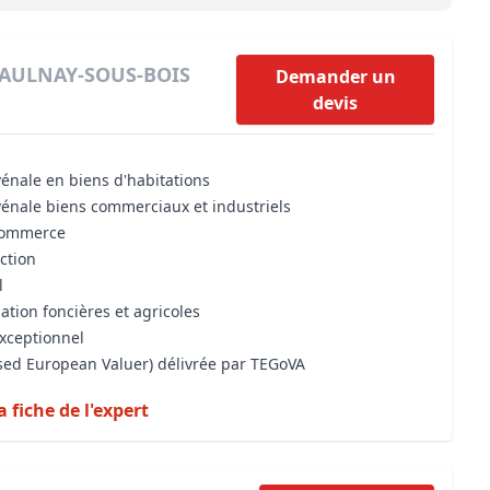
Maîtrise d’oeuvre
Développer la gestion locativ
Estimation co
Expertise pré-achat
Développer et organiser l'acti
- AULNAY-SOUS-BOIS
Demander un
devis
Biens d’exception, belles dem
n Local d’Urbanisme (PLU)
IA Essentials®
vénale en biens d'habitations
mobilier
IA Pioneer®
vénale biens commerciaux et industriels
 commerce
iction
l
ation foncières et agricoles
exceptionnel
ised European Valuer) délivrée par TEGoVA
a fiche de l'expert