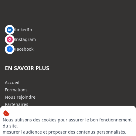
LinkedIn
Instagram
Facebook
EN SAVOIR PLUS
Accueil
Formations
Nous rejoindre
Partenaires
Autres missions
Le C.N.E.
Nous utilisons des cookies pour assurer le bon fonctionnement
du site,
Membre IVSC
mesurer l'audience et proposer des contenus personnalisés.
Logiciel