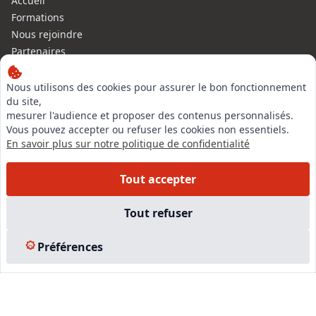
Accueil
Formations
Nous rejoindre
Partenaires
Autres missions
Le C.N.E.
Nous utilisons des cookies pour assurer le bon fonctionnement
du site,
Membre IVSC
mesurer l'audience et proposer des contenus personnalisés.
Logiciel
Vous pouvez accepter ou refuser les cookies non essentiels.
L’Expert
En savoir plus sur notre politique de confidentialité
Tarifs
Contact
Tout accepter
Experts Immobiliers par régions
Accès Pro
Tout refuser
Mentions légales
Plan du site
Préférences
© 2026 l-expertise CNE - Centre National de l’Expertise. Tous
droits réservés.