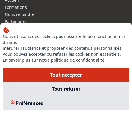
Accueil
Formations
Nous rejoindre
Partenaires
Autres missions
Le C.N.E.
Nous utilisons des cookies pour assurer le bon fonctionnement
du site,
Membre IVSC
mesurer l'audience et proposer des contenus personnalisés.
Logiciel
Vous pouvez accepter ou refuser les cookies non essentiels.
L’Expert
En savoir plus sur notre politique de confidentialité
Tarifs
Contact
Tout accepter
Experts Immobiliers par régions
Accès Pro
Tout refuser
Mentions légales
Plan du site
Préférences
© 2026 l-expertise CNE - Centre National de l’Expertise. Tous
droits réservés.