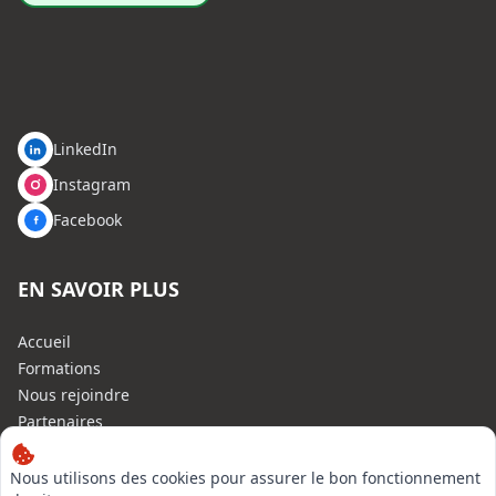
LinkedIn
Instagram
Facebook
EN SAVOIR PLUS
Accueil
Formations
Nous rejoindre
Partenaires
Autres missions
Le C.N.E.
Nous utilisons des cookies pour assurer le bon fonctionnement