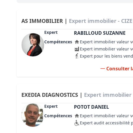
Bioclimatique BBC
Règles d’urbanisme
AS IMMOBILIER |
Expert immobilier - CIZE
Pathologies des bâtiments
Expert
RABILLOUD SUZANNE
Compétences
Expert immobilier valeur v
Lecture et compréhension d’un Pla
Expert immobilier valeur 
Droit de l'environnement et de l'im
Expert pour les biens ven
Estimer le droit au bail
Consulter l
EXEDIA DIAGNOSTICS |
Expert immobilier 
Expert
POTOT DANIEL
Compétences
Expert immobilier valeur v
Expert audit accessibilité