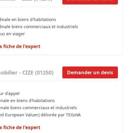
énale en biens d'habitations
vénale biens commerciaux et industriels
dus en viager
a fiche de l'expert
bilier - CIZE (01250)
Demander un devis
our d'appel
énale en biens d'habitations
énale biens commerciaux et industriels
sed European Valuer) délivrée par TEGoVA
a fiche de l'expert