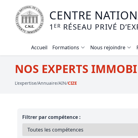
CENTRE NATIONA
1
RÉSEAU PRIVÉ D’EX
ER
Accueil
Formations
Nous rejoindre
Calendrier des formations
NOS EXPERTS IMMOBIL
Formation expertise immobilière / v
L'expertise
/
Annuaire
/
AIN
/
CIZE
Expertise local commercial
Expertise viager
E-learning - Connaitre et maitriser
Filtrer par compétence :
Mise en copropriété
Expertise terrains agricoles, vignobl