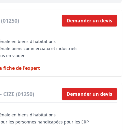
Maîtrise d’oeuvre
Développer la gestion locativ
Estimation co
Expertise pré-achat
Développer et organiser l'acti
 (01250)
Demander un devis
Biens d’exception, belles dem
énale en biens d'habitations
n Local d’Urbanisme (PLU)
IA Essentials®
vénale biens commerciaux et industriels
mobilier
IA Pioneer®
dus en viager
a fiche de l'expert
- CIZE (01250)
Demander un devis
énale en biens d'habitations
 pour les personnes handicapées pour les ERP