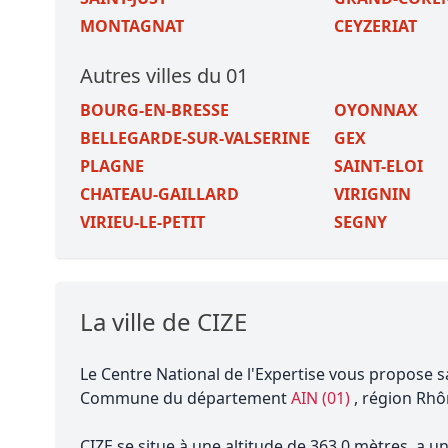
MONTAGNAT
CEYZERIAT
Autres villes du 01
BOURG-EN-BRESSE
OYONNAX
BELLEGARDE-SUR-VALSERINE
GEX
PLAGNE
SAINT-ELOI
CHATEAU-GAILLARD
VIRIGNIN
VIRIEU-LE-PETIT
SEGNY
La ville de CIZE
Le Centre National de l'Expertise vous propose s
Commune du département
AIN (01)
, région Rhô
CIZE se situe à une altitude de 363.0 mètres, a u