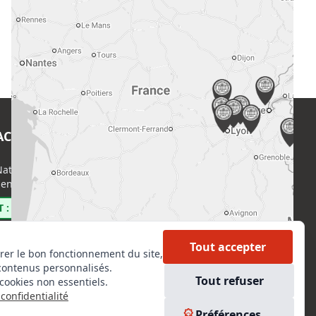
ACT
EN SAVOIR PLUS
ational de l’Expertise (CNE)
Accueil
enri Regnault, 75014 Paris
Formations
Nous rejoindre
 : 0800 00 80 89
Partenaires
Autres missions
Tout accepter
rer le bon fonctionnement du site,
Le C.N.E.
contenus personnalisés.
Membre IVSC
Tout refuser
cookies non essentiels.
Logiciel
confidentialité
L’Expert
kedIn
Préférences