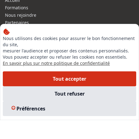
Accueil
Formations
Nous rejoindre
Partenaires
Autres missions
Le C.N.E.
Nous utilisons des cookies pour assurer le bon fonctionnement
du site,
Membre IVSC
mesurer l'audience et proposer des contenus personnalisés.
Logiciel
Vous pouvez accepter ou refuser les cookies non essentiels.
L’Expert
En savoir plus sur notre politique de confidentialité
Tarifs
Contact
Tout accepter
Experts Immobiliers par régions
Accès Pro
Tout refuser
Mentions légales
Plan du site
Préférences
© 2026 l-expertise CNE - Centre National de l’Expertise. Tous
droits réservés.