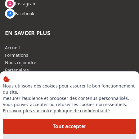
Instagram
Facebook
EN SAVOIR PLUS
Accueil
Formations
Nous rejoindre
Partenaires
Autres missions
Le C.N.E.
Nous utilisons des cookies pour assurer le bon fonctionnement
du site,
Membre IVSC
mesurer l'audience et proposer des contenus personnalisés.
Logiciel
Vous pouvez accepter ou refuser les cookies non essentiels.
L’Expert
En savoir plus sur notre politique de confidentialité
Tarifs
Contact
Tout accepter
Experts Immobiliers par régions
Accès Pro