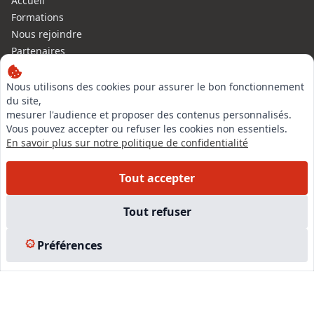
Accueil
Formations
Nous rejoindre
Partenaires
Autres missions
Le C.N.E.
Nous utilisons des cookies pour assurer le bon fonctionnement
du site,
Membre IVSC
mesurer l'audience et proposer des contenus personnalisés.
Logiciel
Vous pouvez accepter ou refuser les cookies non essentiels.
L’Expert
En savoir plus sur notre politique de confidentialité
Tarifs
Contact
Tout accepter
Experts Immobiliers par régions
Accès Pro
Tout refuser
Mentions légales
Plan du site
Préférences
© 2026 l-expertise CNE - Centre National de l’Expertise. Tous
droits réservés.