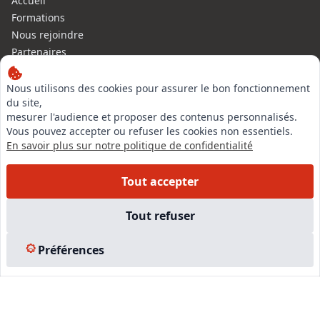
Accueil
Formations
Nous rejoindre
Partenaires
Autres missions
Le C.N.E.
Nous utilisons des cookies pour assurer le bon fonctionnement
du site,
Membre IVSC
mesurer l'audience et proposer des contenus personnalisés.
Logiciel
Vous pouvez accepter ou refuser les cookies non essentiels.
L’Expert
En savoir plus sur notre politique de confidentialité
Tarifs
Contact
Tout accepter
Experts Immobiliers par régions
Accès Pro
Tout refuser
Mentions légales
Plan du site
Préférences
© 2026 l-expertise CNE - Centre National de l’Expertise. Tous
droits réservés.