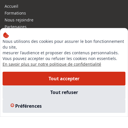
Accueil
Formations
Nous rejoindre
Partenaires
Autres missions
Le C.N.E.
Nous utilisons des cookies pour assurer le bon fonctionnement
du site,
Membre IVSC
mesurer l'audience et proposer des contenus personnalisés.
Logiciel
Vous pouvez accepter ou refuser les cookies non essentiels.
L’Expert
En savoir plus sur notre politique de confidentialité
Tarifs
Contact
Tout accepter
Experts Immobiliers par régions
Accès Pro
Tout refuser
Mentions légales
Plan du site
Préférences
© 2026 l-expertise CNE - Centre National de l’Expertise. Tous
droits réservés.