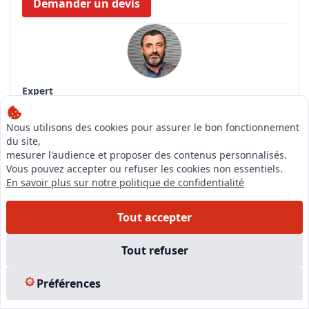
Demander un devis
Expert
CANOVAS CLAUDE
Compétences
Nous utilisons des cookies pour assurer le bon fonctionnement
Expert immobilier valeur vénale en biens
du site,
d'habitations
mesurer l'audience et proposer des contenus personnalisés.
Vous pouvez accepter ou refuser les cookies non essentiels.
Expert immobilier valeur vénale biens commerciaux
En savoir plus sur notre politique de confidentialité
et industriels
Estimation du droit au bail
Tout accepter
Expert en Pathologie du bâtiment
Expert pour les biens vendus en viager
Tout refuser
Expert en analyse du recul du trait de côte
Consulter la fiche de l'expert
Préférences