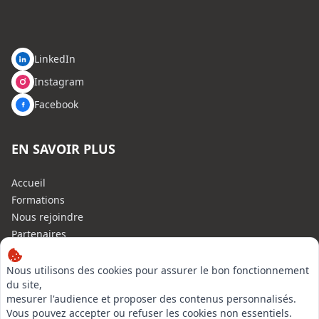
LinkedIn
Instagram
Facebook
EN SAVOIR PLUS
Accueil
Formations
Nous rejoindre
Partenaires
Autres missions
Le C.N.E.
Nous utilisons des cookies pour assurer le bon fonctionnement
du site,
Membre IVSC
mesurer l'audience et proposer des contenus personnalisés.
Logiciel
Vous pouvez accepter ou refuser les cookies non essentiels.