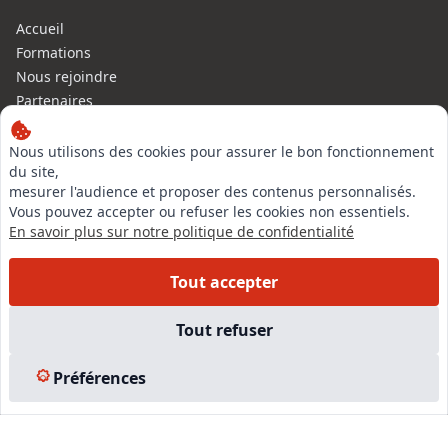
Accueil
Formations
Nous rejoindre
Partenaires
Autres missions
Le C.N.E.
Nous utilisons des cookies pour assurer le bon fonctionnement
du site,
Membre IVSC
mesurer l'audience et proposer des contenus personnalisés.
Logiciel
Vous pouvez accepter ou refuser les cookies non essentiels.
L’Expert
En savoir plus sur notre politique de confidentialité
Tarifs
Contact
Tout accepter
Experts Immobiliers par régions
Accès Pro
Tout refuser
Mentions légales
Plan du site
Préférences
© 2026 l-expertise CNE - Centre National de l’Expertise. Tous
droits réservés.