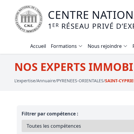
CENTRE NATIONA
1
RÉSEAU PRIVÉ D’EX
ER
Accueil
Formations
Nous rejoindre
Calendrier des formations
NOS EXPERTS IMMOBIL
Formation expertise immobilière / v
L'expertise
/
Annuaire
/
PYRENEES-ORIENTALES
/
SAINT-CYPRI
Expertise local commercial
Expertise viager
E-learning - Connaitre et maitriser
Filtrer par compétence :
Mise en copropriété
Expertise terrains agricoles, vignobl