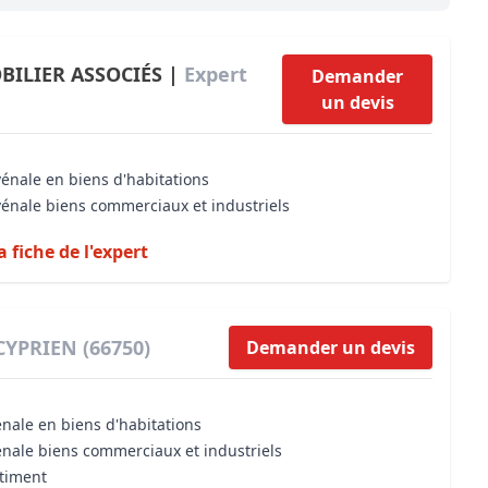
Maîtrise d’oeuvre
Développer la gestion locativ
Estimation co
Expertise pré-achat
Développer et organiser l'acti
BILIER ASSOCIÉS |
Expert
Demander
un devis
Biens d’exception, belles dem
n Local d’Urbanisme (PLU)
IA Essentials®
vénale en biens d'habitations
mobilier
IA Pioneer®
vénale biens commerciaux et industriels
a fiche de l'expert
CYPRIEN (66750)
Demander un devis
énale en biens d'habitations
énale biens commerciaux et industriels
âtiment