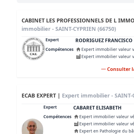
Bioclimatique BBC
Règles d’urbanisme
CABINET LES PROFESSIONNELS DE L IMMO
immobilier - SAINT-CYPRIEN (66750)
Pathologies des bâtiments
Expert
RODRIGUEZ FRANCISCO
Lecture et compréhension d’un Pla
Compétences
Expert immobilier valeur 
Droit de l'environnement et de l'im
Expert immobilier valeur 
Estimer le droit au bail
Consulter l
ECAB EXPERT |
Expert immobilier - SAINT-
Expert
CABARET ELISABETH
Compétences
Expert immobilier valeur v
Expert immobilier valeur v
Expert en Pathologie du b