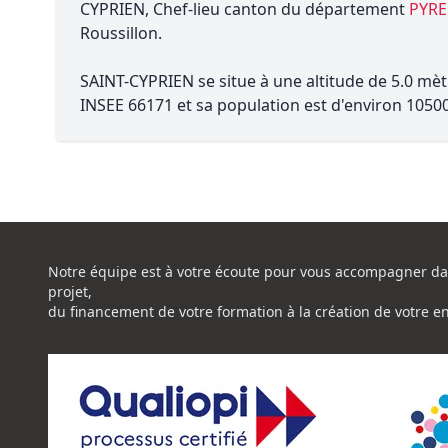
CYPRIEN, Chef-lieu canton du département
PYRE
Roussillon.
SAINT-CYPRIEN se situe à une altitude de 5.0 mèt
INSEE 66171 et sa population est d'environ 10500
Notre équipe est à votre écoute pour vous accompagner da
projet,
du financement de votre formation à la création de votre e