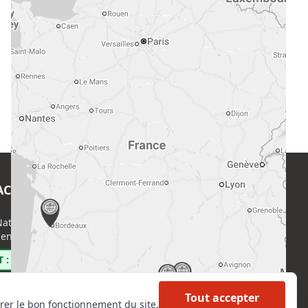
ACT
EN SAVOIR PLUS
ational de l’Expertise (CNE)
Accueil
enri Regnault, 75014 Paris
Formations
Nous rejoindre
 : 0800 00 80 89
Partenaires
Autres missions
Tout accepter
rer le bon fonctionnement du site,
Le C.N.E.