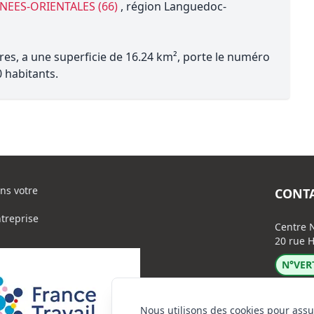
NEES-ORIENTALES (66)
, région Languedoc-
res, a une superficie de 16.24 km², porte le numéro
 habitants.
ns votre
CONT
ntreprise
Centre N
20 rue H
N°VERT
Nous utilisons des cookies pour assu