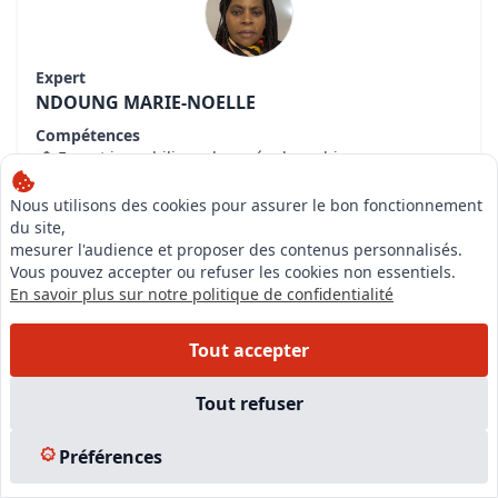
Expert
NDOUNG MARIE-NOELLE
Compétences
Expert immobilier valeur vénale en biens
d'habitations
Nous utilisons des cookies pour assurer le bon fonctionnement
Expert immobilier valeur vénale biens commerciaux
du site,
et industriels
mesurer l'audience et proposer des contenus personnalisés.
Expert audit accessibilité pour les personnes
Vous pouvez accepter ou refuser les cookies non essentiels.
handicapées pour les ERP
En savoir plus sur notre politique de confidentialité
Consulter la fiche de l'expert
Tout accepter
Tout refuser
CABINET EXPERTISES ET PATRIMOINE |
Expert
immobilier - PARIS 2EME ARRONDISSEMENT
Préférences
(75002)