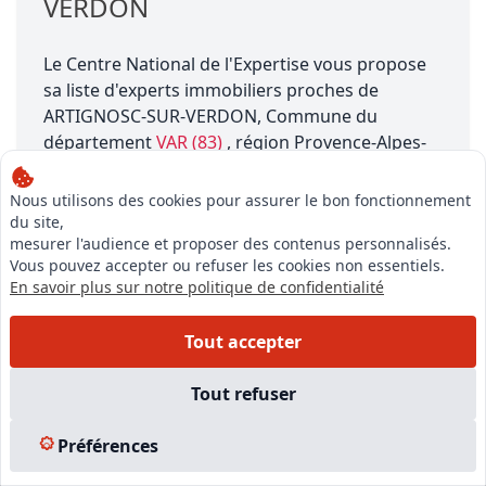
VERDON
Le Centre National de l'Expertise vous propose
sa liste d'experts immobiliers proches de
ARTIGNOSC-SUR-VERDON, Commune du
département
VAR (83)
, région Provence-Alpes-
Côte d'Azur.
Nous utilisons des cookies pour assurer le bon fonctionnement
ARTIGNOSC-SUR-VERDON se situe à une altitude
du site,
mesurer l'audience et proposer des contenus personnalisés.
de 524.0 mètres, a une superficie de 18.93 km²,
Vous pouvez accepter ou refuser les cookies non essentiels.
porte le numéro INSEE 83005 et sa population
En savoir plus sur notre politique de confidentialité
est d'environ 300 habitants.
Tout accepter
Tout refuser
Préférences
Notre équipe est à votre écoute pour vous accompagner dans