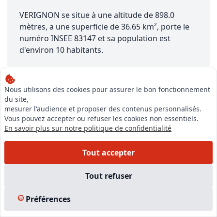
VERIGNON se situe à une altitude de 898.0
mètres, a une superficie de 36.65 km², porte le
numéro INSEE 83147 et sa population est
d'environ 10 habitants.
Nous utilisons des cookies pour assurer le bon fonctionnement
du site,
mesurer l'audience et proposer des contenus personnalisés.
Vous pouvez accepter ou refuser les cookies non essentiels.
En savoir plus sur notre politique de confidentialité
Notre équipe est à votre écoute pour vous accompagner dans
votre projet,
du financement de votre formation à la création de votre
Tout accepter
entreprise
Tout refuser
Préférences