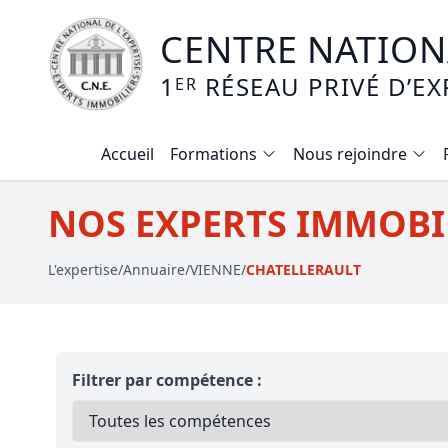
CENTRE NATIONA
1
RÉSEAU PRIVÉ D’EX
ER
Accueil
Formations
Nous rejoindre
Calendrier des formations
NOS EXPERTS IMMOBIL
Formation expertise immobilière / v
L'expertise
/
Annuaire
/
VIENNE
/
CHATELLERAULT
Expertise local commercial
Expertise viager
E-learning - Connaitre et maitriser
Filtrer par compétence :
Mise en copropriété
Expertise terrains agricoles, vignobl