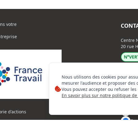
ns votre
CONT
ntreprise
Centre N
20 rue H
N°VERT
Nous utilisons des cookies pour assu
mesurer l'audience et proposer des 
Vous pouvez accepter ou refuser les 
En savoir plus sur notre politique de 
Lin
Ins
orie d'actions
Fac