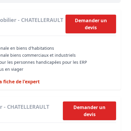
Maîtrise d’oeuvre
Développer la gestion locativ
Estimation co
Expertise pré-achat
Développer et organiser l'acti
obilier - CHATELLERAULT
Demander un
devis
Biens d’exception, belles dem
n Local d’Urbanisme (PLU)
IA Essentials®
énale en biens d'habitations
mobilier
IA Pioneer®
énale biens commerciaux et industriels
 pour les personnes handicapées pour les ERP
us en viager
a fiche de l'expert
er - CHATELLERAULT
Demander un
devis