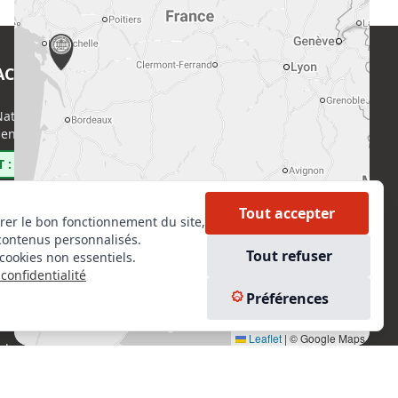
ACT
EN SAVOIR PLUS
ational de l’Expertise (CNE)
Accueil
enri Regnault, 75014 Paris
Formations
Nous rejoindre
 : 0800 00 80 89
Partenaires
Autres missions
Tout accepter
rer le bon fonctionnement du site,
Le C.N.E.
contenus personnalisés.
Membre IVSC
Tout refuser
cookies non essentiels.
Logiciel
confidentialité
L’Expert
kedIn
Préférences
Tarifs
tagram
Contact
Leaflet
|
© Google Maps
ebook
Experts Immobiliers par régions
Accès Pro
Mentions légales