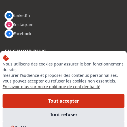
LinkedIn
Instagram
Facebook
EN SAVOIR PLUS
Nous utilisons des cookies pour assurer le bon fonctionnement
Accueil
du site,
Formations
mesurer l'audience et proposer des contenus personnalisés.
Nous rejoindre
Vous pouvez accepter ou refuser les cookies non essentiels.
Partenaires
En savoir plus sur notre politique de confidentialité
Autres missions
Le C.N.E.
Tout accepter
Membre IVSC
Logiciel
Tout refuser
L’Expert
Tarifs