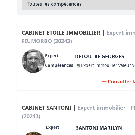
Bioclimatique BBC
Règles d’urbanisme
Pathologies des bâtiments
CABINET ETOILE IMMOBILIER |
Expert imm
FIUMORBO (20243)
Lecture et compréhension d’un Pla
Expert
Droit de l'environnement et de l'im
DELOUTRE GEORGES
Compétences
Expert immobilier valeur v
Estimer le droit au bail
Consulter l
CABINET SANTONI |
Expert immobilier -
(20243)
Expert
SANTONI MARILYN