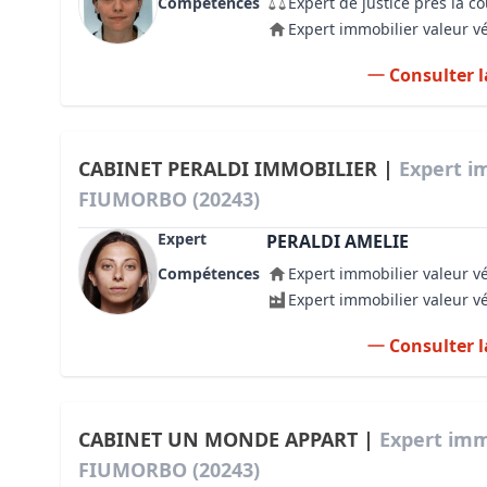
Compétences
Expert de justice près la c
Expert immobilier valeur v
Consulter l
CABINET PERALDI IMMOBILIER |
Expert i
FIUMORBO (20243)
Expert
PERALDI AMELIE
Compétences
Expert immobilier valeur v
Expert immobilier valeur v
Consulter l
CABINET UN MONDE APPART |
Expert imm
FIUMORBO (20243)