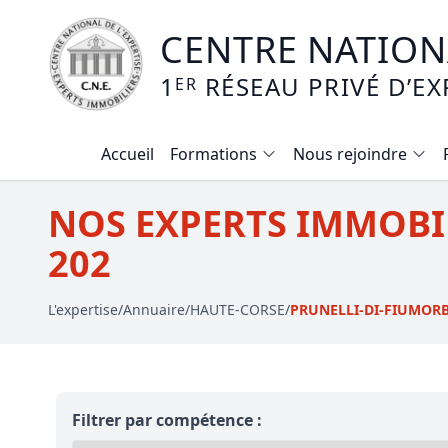
CENTRE NATIONA
1
RÉSEAU PRIVÉ D’EX
ER
Accueil
Formations
Nous rejoindre
Calendrier des formations
NOS EXPERTS IMMOBI
Formation expertise immobilière / v
202
Expertise local commercial
L'expertise
/
Annuaire
/
HAUTE-CORSE
/
PRUNELLI-DI-FIUMOR
Expertise viager
E-learning - Connaitre et maitriser
Mise en copropriété
Filtrer par compétence :
Expertise terrains agricoles, vignobl