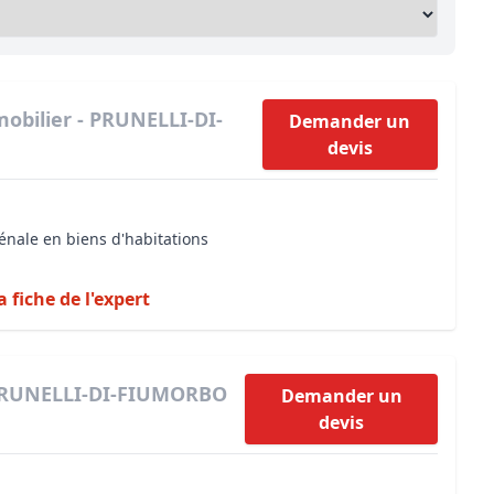
Maîtrise d’oeuvre
Développer la gestion locativ
Estimation co
Expertise pré-achat
Développer et organiser l'acti
Biens d’exception, belles dem
obilier - PRUNELLI-DI-
Demander un
devis
n Local d’Urbanisme (PLU)
IA Essentials®
mobilier
IA Pioneer®
énale en biens d'habitations
a fiche de l'expert
 PRUNELLI-DI-FIUMORBO
Demander un
devis