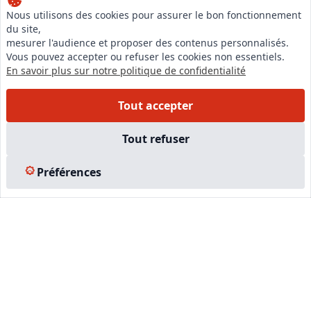
Nous utilisons des cookies pour assurer le bon fonctionnement
du site,
LinkedIn
mesurer l'audience et proposer des contenus personnalisés.
Instagram
Vous pouvez accepter ou refuser les cookies non essentiels.
En savoir plus sur notre politique de confidentialité
Facebook
Tout accepter
EN SAVOIR PLUS
Tout refuser
Accueil
Formations
Préférences
Nous rejoindre
Partenaires
Autres missions
Le C.N.E.
Membre IVSC
Logiciel
L’Expert
Tarifs