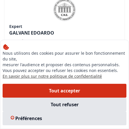
Expert
GALVANI EDOARDO
Compétences
Expert immobilier valeur vénale en biens
d'habitations
Nous utilisons des cookies pour assurer le bon fonctionnement
du site,
Expert immobilier valeur vénale biens commerciaux
mesurer l'audience et proposer des contenus personnalisés.
et industriels
Vous pouvez accepter ou refuser les cookies non essentiels.
Expert en Pathologie du bâtiment
En savoir plus sur notre politique de confidentialité
Consulter la fiche de l'expert
Tout accepter
Tout refuser
CABINET CLERC ERIC |
Expert immobilier -
BENDEJUN (06390)
Préférences
Demander un devis