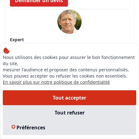
Demander un devis
Expert
MARIN LAURENT
Compétences
Nous utilisons des cookies pour assurer le bon fonctionnement
Expert immobilier valeur vénale en biens
du site,
d'habitations
mesurer l'audience et proposer des contenus personnalisés.
Expert immobilier valeur vénale biens commerciaux
Vous pouvez accepter ou refuser les cookies non essentiels.
et industriels
En savoir plus sur notre politique de confidentialité
Expert pour les biens vendus en viager
Tout accepter
Consulter la fiche de l'expert
Tout refuser
CABINET THALIMMO |
Expert immobilier -
Préférences
CASTAGNIERS (06670)