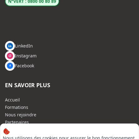
N°VERT : 0800 00 80 89
LinkedIn
Instagram
Facebook
EN SAVOIR PLUS
Accueil
Formations
Nous rejoindre
Partenaires
Autres missions
Le C.N.E.
Nous utilisons des cookies pour assurer le bon fonctionnement