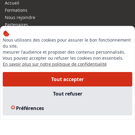
Accueil
Formations
Nous rejoindre
Partenaires
Autres missions
Le C.N.E.
Nous utilisons des cookies pour assurer le bon fonctionnement
du site,
Membre IVSC
mesurer l'audience et proposer des contenus personnalisés.
Logiciel
Vous pouvez accepter ou refuser les cookies non essentiels.
L’Expert
En savoir plus sur notre politique de confidentialité
Tarifs
Contact
Tout accepter
Experts Immobiliers par régions
Accès Pro
Tout refuser
Mentions légales
Plan du site
Préférences
© 2026 l-expertise CNE - Centre National de l’Expertise. Tous
droits réservés.