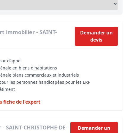
Maîtrise d’oeuvre
Développer la gestion locativ
Estimation co
Expertise pré-achat
Développer et organiser l'acti
Biens d’exception, belles dem
rt immobilier - SAINT-
Demander un
devis
n Local d’Urbanisme (PLU)
IA Essentials®
mobilier
IA Pioneer®
cour d'appel
vénale en biens d'habitations
vénale biens commerciaux et industriels
é pour les personnes handicapées pour les ERP
bâtiment
a fiche de l'expert
r - SAINT-CHRISTOPHE-DE-
Demander un