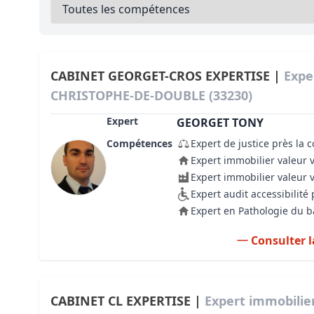
Bioclimatique BBC
Règles d’urbanisme
Pathologies des bâtiments
CABINET GEORGET-CROS EXPERTISE |
Expe
CHRISTOPHE-DE-DOUBLE (33230)
Lecture et compréhension d’un Pla
Expert
GEORGET TONY
Droit de l'environnement et de l'im
Compétences
Expert de justice près la 
Estimer le droit au bail
Expert immobilier valeur 
Expert immobilier valeur 
Expert audit accessibilit
Expert en Pathologie du 
Consulter l
CABINET CL EXPERTISE |
Expert immobilie