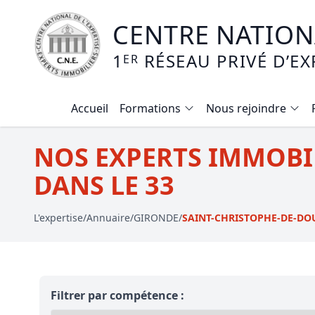
CENTRE NATIONA
1
RÉSEAU PRIVÉ D’EX
ER
Accueil
Formations
Nous rejoindre
Calendrier des formations
NOS EXPERTS IMMOBI
Formation expertise immobilière / v
DANS LE 33
Expertise local commercial
L'expertise
/
Annuaire
/
GIRONDE
/
SAINT-CHRISTOPHE-DE-DO
Expertise viager
E-learning - Connaitre et maitriser
Mise en copropriété
Filtrer par compétence :
Expertise terrains agricoles, vignobl