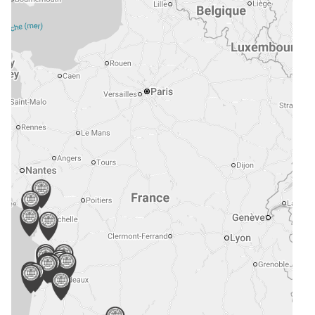
e
mmerce
vité de Syndic
eures, châteaux et traits de côte