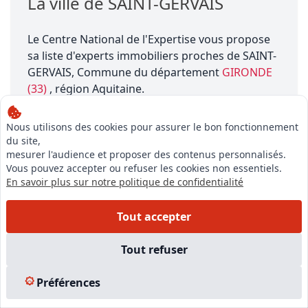
La ville de SAINT-GERVAIS
Le Centre National de l'Expertise vous propose
sa liste d'experts immobiliers proches de SAINT-
GERVAIS, Commune du département
GIRONDE
(33)
, région Aquitaine.
SAINT-GERVAIS se situe à une altitude de 28.0
Nous utilisons des cookies pour assurer le bon fonctionnement
mètres, a une superficie de 5.63 km², porte le
du site,
numéro INSEE 33415 et sa population est
mesurer l'audience et proposer des contenus personnalisés.
Vous pouvez accepter ou refuser les cookies non essentiels.
d'environ 1500 habitants.
En savoir plus sur notre politique de confidentialité
Tout accepter
Tout refuser
Préférences
Notre équipe est à votre écoute pour vous accompagner dans
votre projet,