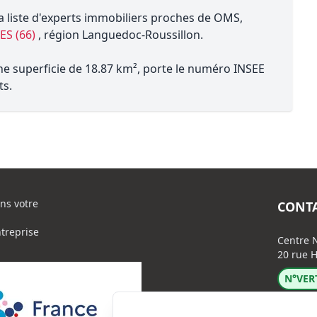
a liste d'experts immobiliers proches de OMS,
ES (66)
, région Languedoc-Roussillon.
ne superficie de 18.87 km², porte le numéro INSEE
ts.
ns votre
CONT
ntreprise
Centre N
20 rue H
N°VERT