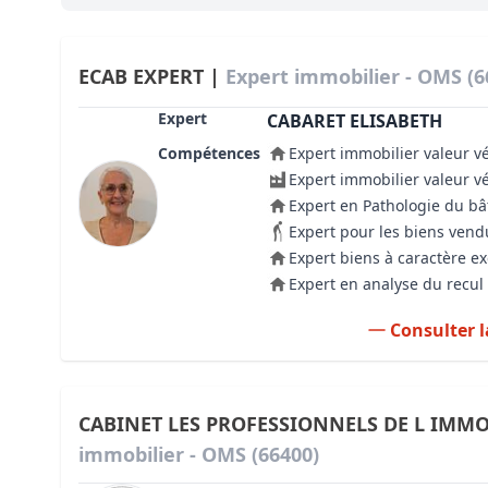
Bioclimatique BBC
Règles d’urbanisme
ECAB EXPERT |
Expert immobilier - OMS (6
Pathologies des bâtiments
Expert
CABARET ELISABETH
Compétences
Expert immobilier valeur v
Lecture et compréhension d’un Pla
Expert immobilier valeur v
Droit de l'environnement et de l'im
Expert en Pathologie du b
Expert pour les biens vend
Estimer le droit au bail
Expert biens à caractère e
Expert en analyse du recul 
Consulter l
CABINET LES PROFESSIONNELS DE L IMMO
immobilier - OMS (66400)