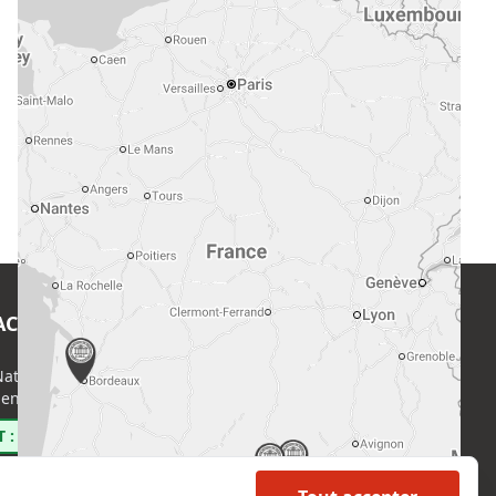
ACT
EN SAVOIR PLUS
ational de l’Expertise (CNE)
Accueil
enri Regnault, 75014 Paris
Formations
Nous rejoindre
 : 0800 00 80 89
Partenaires
Autres missions