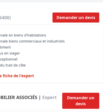
Maîtrise d’oeuvre
Développer la gestion locativ
Estimation co
Expertise pré-achat
Développer et organiser l'acti
6400)
Demander un devis
Biens d’exception, belles dem
énale en biens d'habitations
n Local d’Urbanisme (PLU)
IA Essentials®
énale biens commerciaux et industriels
mobilier
IA Pioneer®
âtiment
us en viager
xceptionnel
du trait de côte
a fiche de l'expert
BILIER ASSOCIÉS |
Expert
Demander un
devis