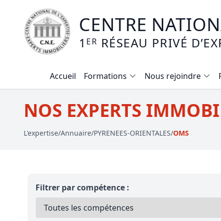
CENTRE NATIONA
1
RÉSEAU PRIVÉ D’EX
ER
Accueil
Formations
Nous rejoindre
Calendrier des formations
NOS EXPERTS IMMOBIL
Formation expertise immobilière / v
L'expertise
/
Annuaire
/
PYRENEES-ORIENTALES
/
OMS
Expertise local commercial
Expertise viager
E-learning - Connaitre et maitriser
Filtrer par compétence :
Mise en copropriété
Expertise terrains agricoles, vignobl