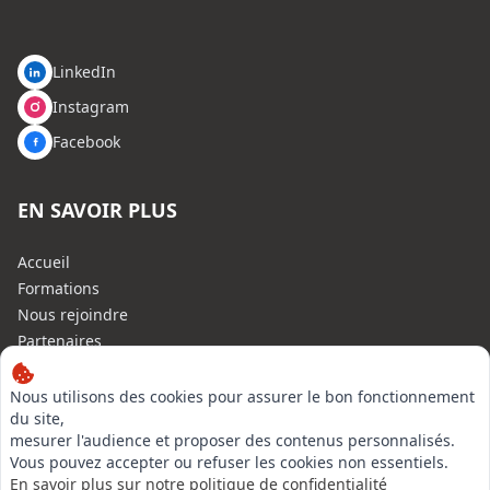
LinkedIn
Instagram
Facebook
EN SAVOIR PLUS
Accueil
Formations
Nous rejoindre
Partenaires
Autres missions
Le C.N.E.
Nous utilisons des cookies pour assurer le bon fonctionnement
du site,
Membre IVSC
mesurer l'audience et proposer des contenus personnalisés.
Logiciel
Vous pouvez accepter ou refuser les cookies non essentiels.
L’Expert
En savoir plus sur notre politique de confidentialité