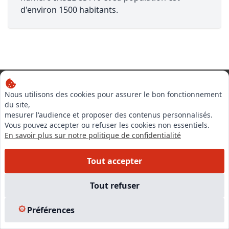
d'environ 1500 habitants.
Nous utilisons des cookies pour assurer le bon fonctionnement
Notre équipe est à votre écoute pour vous accompagner dans
du site,
votre projet,
mesurer l'audience et proposer des contenus personnalisés.
du financement de votre formation à la création de votre
Vous pouvez accepter ou refuser les cookies non essentiels.
entreprise
En savoir plus sur notre politique de confidentialité
Tout accepter
Tout refuser
Préférences