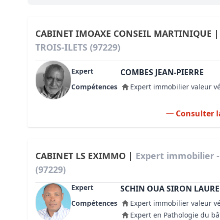
Bioclimatique BBC
Règles d’urbanisme
CABINET IMOAXE CONSEIL MARTINIQUE 
TROIS-ILETS (97229)
Pathologies des bâtiments
Expert
Lecture et compréhension d’un Pla
COMBES JEAN-PIERRE
Compétences
Expert immobilier valeur v
Droit de l'environnement et de l'im
Estimer le droit au bail
Consulter l
CABINET LS EXIMMO |
Expert immobilier 
(97229)
Expert
SCHIN OUA SIRON LAUR
Compétences
Expert immobilier valeur v
Expert en Pathologie du b