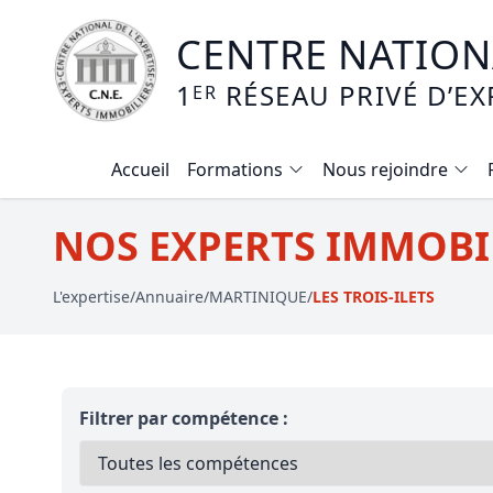
CENTRE NATIONA
1
RÉSEAU PRIVÉ D’EX
ER
Accueil
Formations
Nous rejoindre
Calendrier des formations
NOS EXPERTS IMMOBILI
Formation expertise immobilière / v
L'expertise
/
Annuaire
/
MARTINIQUE
/
LES TROIS-ILETS
Expertise local commercial
Expertise viager
E-learning - Connaitre et maitriser
Filtrer par compétence :
Mise en copropriété
Expertise terrains agricoles, vignobl