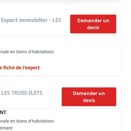
Maîtrise d’oeuvre
Développer la gestion locativ
Estimation co
Expertise pré-achat
Développer et organiser l'acti
|
Expert immobilier - LES
Demander un
devis
Biens d’exception, belles dem
n Local d’Urbanisme (PLU)
IA Essentials®
énale en biens d'habitations
mobilier
IA Pioneer®
a fiche de l'expert
- LES TROIS-ILETS
Demander un
devis
ENT
énale en biens d'habitations
âtiment