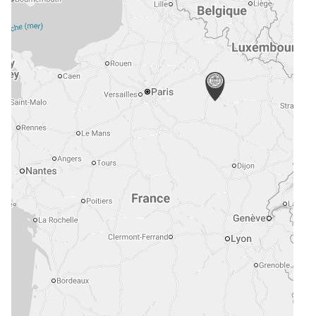
e
mmerce
vité de Syndic
eures, châteaux et traits de côte