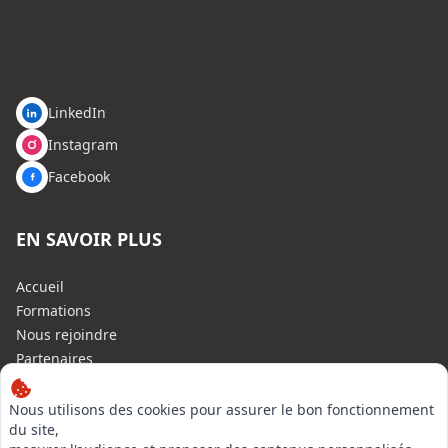
LinkedIn
Instagram
Facebook
EN SAVOIR PLUS
Accueil
Formations
Nous rejoindre
Partenaires
Autres missions
Le C.N.E.
Nous utilisons des cookies pour assurer le bon fonctionnement
du site,
Membre IVSC