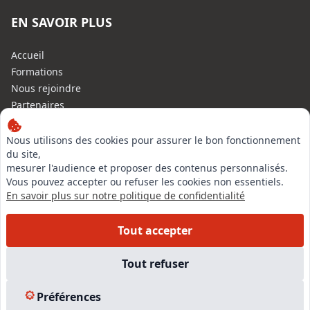
EN SAVOIR PLUS
Accueil
Formations
Nous rejoindre
Partenaires
Autres missions
Le C.N.E.
Nous utilisons des cookies pour assurer le bon fonctionnement
du site,
Membre IVSC
mesurer l'audience et proposer des contenus personnalisés.
Logiciel
Vous pouvez accepter ou refuser les cookies non essentiels.
L’Expert
En savoir plus sur notre politique de confidentialité
Tarifs
Contact
Tout accepter
Experts Immobiliers par régions
Accès Pro
Tout refuser
Mentions légales
Plan du site
Préférences