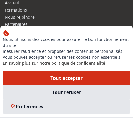
Accueil
Formations
Nous rejoindre
Partenaires
Autres missions
Le C.N.E.
Nous utilisons des cookies pour assurer le bon fonctionnement
du site,
Membre IVSC
mesurer l'audience et proposer des contenus personnalisés.
Logiciel
Vous pouvez accepter ou refuser les cookies non essentiels.
L’Expert
En savoir plus sur notre politique de confidentialité
Tarifs
Contact
Tout accepter
Experts Immobiliers par régions
Accès Pro
Tout refuser
Mentions légales
Plan du site
Préférences
© 2026 l-expertise CNE - Centre National de l’Expertise. Tous
droits réservés.