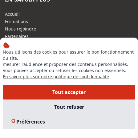
Accueil
Formations
Nous rejoindre
Partenaires
Autres missions
Le C.N.E.
Nous utilisons des cookies pour assurer le bon fonctionnement
du site,
Membre IVSC
mesurer l'audience et proposer des contenus personnalisés.
Logiciel
Vous pouvez accepter ou refuser les cookies non essentiels.
L’Expert
En savoir plus sur notre politique de confidentialité
Tarifs
Contact
Tout accepter
Experts Immobiliers par régions
Accès Pro
Tout refuser
Mentions légales
Plan du site
Préférences
© 2026 l-expertise CNE - Centre National de l’Expertise. Tous