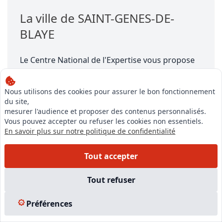
La ville de SAINT-GENES-DE-
BLAYE
Le Centre National de l'Expertise vous propose
sa liste d'experts immobiliers proches de SAINT-
GENES-DE-BLAYE, Commune du département
Nous utilisons des cookies pour assurer le bon fonctionnement
GIRONDE (33)
, région Aquitaine.
du site,
mesurer l'audience et proposer des contenus personnalisés.
SAINT-GENES-DE-BLAYE se situe à une altitude
Vous pouvez accepter ou refuser les cookies non essentiels.
de 5.0 mètres, a une superficie de 11.75 km²,
En savoir plus sur notre politique de confidentialité
porte le numéro INSEE 33405 et sa population
est d'environ 500 habitants.
Tout accepter
Tout refuser
Préférences