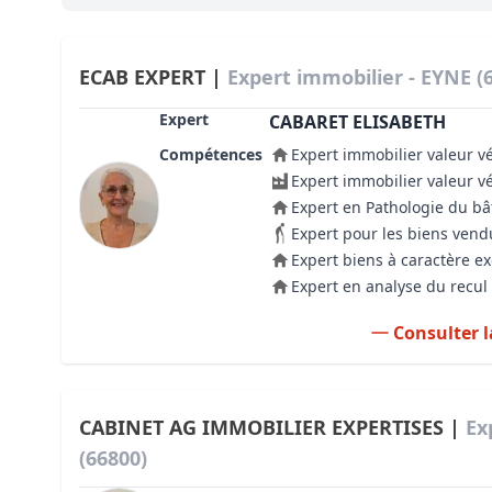
Bioclimatique BBC
Règles d’urbanisme
ECAB EXPERT |
Expert immobilier - EYNE (
Pathologies des bâtiments
Expert
CABARET ELISABETH
Compétences
Expert immobilier valeur v
Lecture et compréhension d’un Pla
Expert immobilier valeur v
Droit de l'environnement et de l'im
Expert en Pathologie du b
Expert pour les biens vend
Estimer le droit au bail
Expert biens à caractère e
Expert en analyse du recul 
Consulter l
CABINET AG IMMOBILIER EXPERTISES |
Ex
(66800)