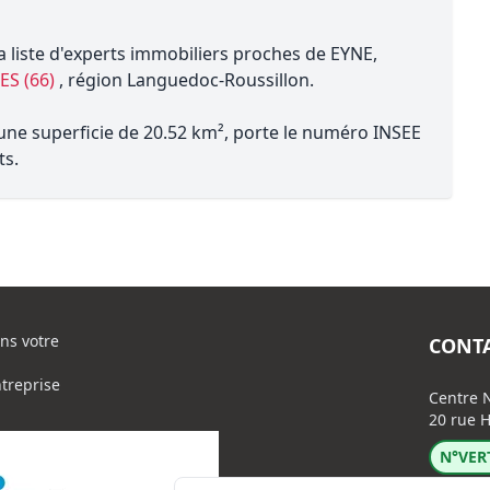
a liste d'experts immobiliers proches de EYNE,
ES (66)
, région Languedoc-Roussillon.
 une superficie de 20.52 km², porte le numéro INSEE
ts.
ns votre
CONT
ntreprise
Centre N
20 rue H
N°VERT