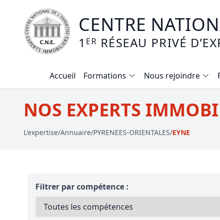
CENTRE NATIONA
1
RÉSEAU PRIVÉ D’EX
ER
Accueil
Formations
Nous rejoindre
Calendrier des formations
NOS EXPERTS IMMOBIL
Formation expertise immobilière / v
L'expertise
/
Annuaire
/
PYRENEES-ORIENTALES
/
EYNE
Expertise local commercial
Expertise viager
E-learning - Connaitre et maitriser
Filtrer par compétence :
Mise en copropriété
Expertise terrains agricoles, vignobl