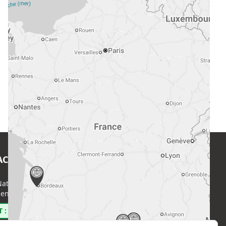
ACT
EN SAVOIR PLUS
ational de l’Expertise (CNE)
Accueil
enri Regnault, 75014 Paris
Formations
Nous rejoindre
 : 0800 00 80 89
Partenaires