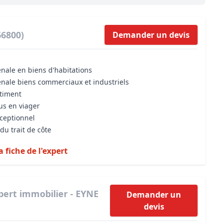
Maîtrise d’oeuvre
Développer la gestion locativ
Estimation co
Expertise pré-achat
Développer et organiser l'acti
66800)
Demander un devis
Biens d’exception, belles dem
énale en biens d'habitations
n Local d’Urbanisme (PLU)
IA Essentials®
énale biens commerciaux et industriels
mobilier
IA Pioneer®
âtiment
us en viager
xceptionnel
du trait de côte
a fiche de l'expert
pert immobilier - EYNE
Demander un
devis