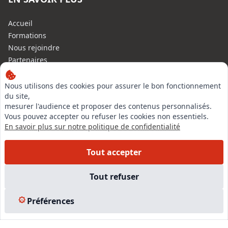
Accueil
Formations
Nous rejoindre
Partenaires
Autres missions
Le C.N.E.
Nous utilisons des cookies pour assurer le bon fonctionnement
du site,
Membre IVSC
mesurer l'audience et proposer des contenus personnalisés.
Logiciel
Vous pouvez accepter ou refuser les cookies non essentiels.
L’Expert
En savoir plus sur notre politique de confidentialité
Tarifs
Contact
Tout accepter
Experts Immobiliers par régions
Accès Pro
Tout refuser
Mentions légales
Plan du site
Préférences
© 2026 l-expertise CNE - Centre National de l’Expertise. Tous