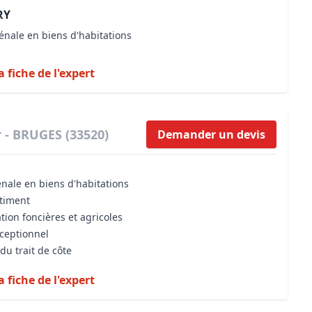
RY
énale en biens d'habitations
a fiche de l'expert
 - BRUGES (33520)
Demander un devis
énale en biens d'habitations
âtiment
tion foncières et agricoles
xceptionnel
du trait de côte
a fiche de l'expert