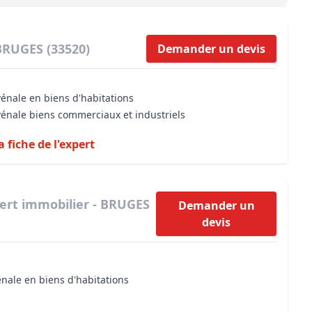
Maîtrise d’oeuvre
Développer la gestion locativ
Estimation co
Expertise pré-achat
Développer et organiser l'acti
BRUGES (33520)
Demander un devis
Biens d’exception, belles dem
vénale en biens d'habitations
n Local d’Urbanisme (PLU)
IA Essentials®
vénale biens commerciaux et industriels
mobilier
IA Pioneer®
a fiche de l'expert
ert immobilier - BRUGES
Demander un
devis
énale en biens d'habitations