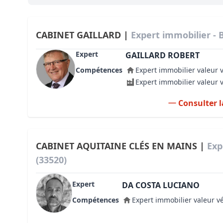
Bioclimatique BBC
Règles d’urbanisme
CABINET GAILLARD |
Expert immobilier - 
Pathologies des bâtiments
Expert
GAILLARD ROBERT
Compétences
Expert immobilier valeur 
Lecture et compréhension d’un Pla
Expert immobilier valeur 
Droit de l'environnement et de l'im
Consulter l
Estimer le droit au bail
CABINET AQUITAINE CLÉS EN MAINS |
Exp
(33520)
Expert
DA COSTA LUCIANO
Compétences
Expert immobilier valeur v