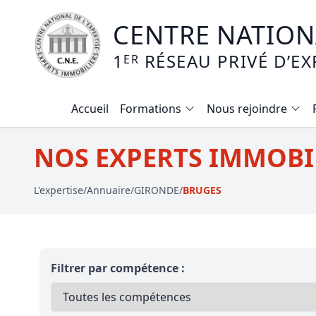
CENTRE NATIONA
1
RÉSEAU PRIVÉ D’EX
ER
Accueil
Formations
Nous rejoindre
Calendrier des formations
NOS EXPERTS IMMOBIL
Formation expertise immobilière / v
L'expertise
/
Annuaire
/
GIRONDE
/
BRUGES
Expertise local commercial
Expertise viager
E-learning - Connaitre et maitriser
Filtrer par compétence :
Mise en copropriété
Expertise terrains agricoles, vignobl