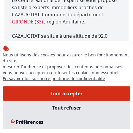
Le Centre National de l'Expertise vous propose
sa liste d'experts immobiliers proches de
CAZAUGITAT, Commune du département
GIRONDE (33)
, région Aquitaine.
CAZAUGITAT se situe à une altitude de 92.0
mètres, a une superficie de 14.43 km², porte le
numéro INSEE 33117 et sa population est
Nous utilisons des cookies pour assurer le bon fonctionnement
d'environ 300 habitants.
du site,
mesurer l'audience et proposer des contenus personnalisés.
Vous pouvez accepter ou refuser les cookies non essentiels.
En savoir plus sur notre politique de confidentialité
Tout accepter
Notre équipe est à votre écoute pour vous accompagner dans
Tout refuser
votre projet,
du financement de votre formation à la création de votre
Préférences
entreprise