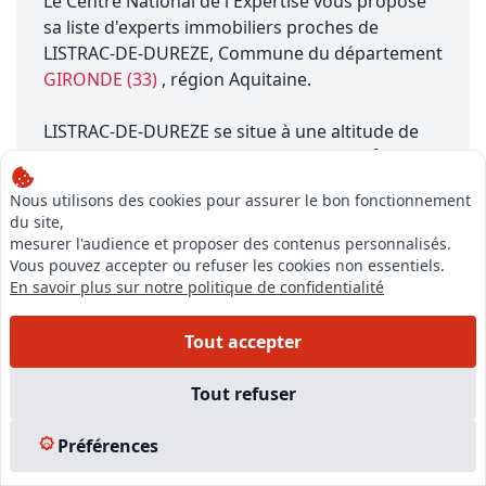
Le Centre National de l'Expertise vous propose
sa liste d'experts immobiliers proches de
LISTRAC-DE-DUREZE, Commune du département
GIRONDE (33)
, région Aquitaine.
LISTRAC-DE-DUREZE se situe à une altitude de
89.0 mètres, a une superficie de 5.34 km², porte
le numéro INSEE 33247 et sa population est
Nous utilisons des cookies pour assurer le bon fonctionnement
d'environ 200 habitants.
du site,
mesurer l'audience et proposer des contenus personnalisés.
Vous pouvez accepter ou refuser les cookies non essentiels.
En savoir plus sur notre politique de confidentialité
Tout accepter
Notre équipe est à votre écoute pour vous accompagner dans
Tout refuser
votre projet,
du financement de votre formation à la création de votre
Préférences
entreprise