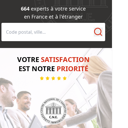
e
mmerce
664
experts à votre service
en France et à l'étranger
vité de Syndic
eures, châteaux et traits de côte
VOTRE
SATISFACTION
EST NOTRE
PRIORITÉ