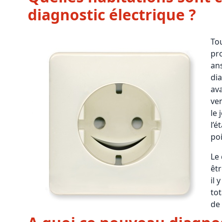
diagnostic électrique ?
Tou
pro
ans
dia
av
ven
le 
l’é
poi
Le 
êt
il 
tot
de