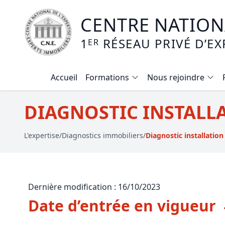
CENTRE NATIONA
1
RÉSEAU PRIVÉ D’EX
ER
Accueil
Formations
Nous rejoindre
Calendrier des formations
DIAGNOSTIC INSTALL
Formation expertise immobilière / v
L'expertise
/
Diagnostics immobiliers
/
Diagnostic installation
Expertise local commercial
Expertise viager
E-learning - Connaitre et maitriser
Dernière modification : 16/10/2023
Mise en copropriété
Date d’entrée en vigueur
Expertise terrains agricoles, vignobl