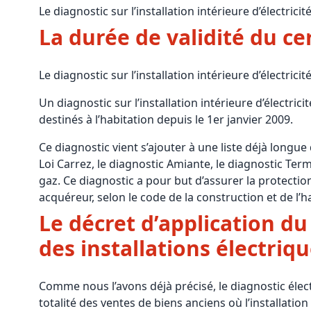
Le diagnostic sur l’installation intérieure d’électricit
Bioclimatique BBC
La durée de validité du cer
Règles d’urbanisme
Pathologies des bâtiments
Le diagnostic sur l’installation intérieure d’électric
Lecture et compréhension d’un Pla
Un diagnostic sur l’installation intérieure d’électri
destinés à l’habitation depuis le 1er janvier 2009.
Droit de l'environnement et de l'im
Ce diagnostic vient s’ajouter à une liste déjà longue
Estimer le droit au bail
Loi Carrez, le diagnostic Amiante, le diagnostic Term
gaz. Ce diagnostic a pour but d’assurer la protectio
acquéreur, selon le code de la construction et de l’h
Le décret d’application du
des installations électriq
Comme nous l’avons déjà précisé, le diagnostic élect
totalité des ventes de biens anciens où l’installatio