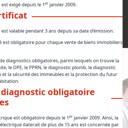
er
é est exigé depuis le 1
janvier 2009.
Maîtrise d’oeuvre
Développer la gestion locativ
Estimation co
tificat
Expertise pré-achat
Développer et organiser l'acti
Biens d’exception, belles dem
ité est valable pendant 3 ans depuis sa date d’émission.
n Local d’Urbanisme (PLU)
IA Essentials®
cité est obligatoire pour chaque vente de biens immobiliers
mobilier
IA Pioneer®
 de diagnostics obligatoires, parmi lesquels on trouve la
ite, le DPE, le PPRN, le diagnostic plomb, le diagnostic
n et la sécurité des immeubles et la protection du futur
abitation.
 diagnostic obligatoire
ues
er
rique est obligatoire depuis le 1
janvier 2009. Ainsi, la
n électrique daterait de plus de 15 ans est concernée par