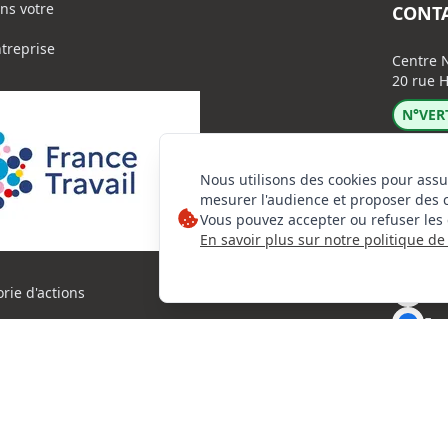
ns votre
CONT
ntreprise
Centre N
20 rue H
N°VERT
Nous utilisons des cookies pour assu
mesurer l'audience et proposer des 
Vous pouvez accepter ou refuser les 
En savoir plus sur notre politique de 
Lin
Ins
orie d'actions
Fac