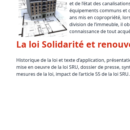
et de l’état des canalisatio
Bioclimatique BBC
équipements communs et de
ans mis en copropriété, lors
Règles d’urbanisme
division de l’immeuble, il ob
Pathologies des bâtiments
connaissance de tout acqué
La loi Solidarité et renou
Lecture et compréhension d’un Pla
Droit de l'environnement et de l'im
Historique de la loi et texte d’application, présen
Estimer le droit au bail
mise en oeuvre d
e la loi SRU, dossier de presse, sy
mesures de la loi, impact de l’article 55 de la loi SRU.