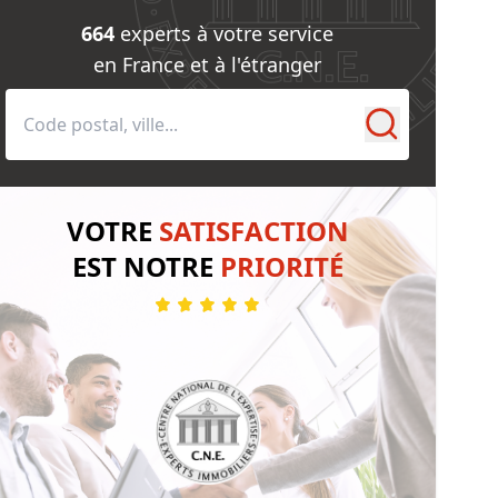
e
mmerce
664
experts à votre service
en France et à l'étranger
vité de Syndic
eures, châteaux et traits de côte
VOTRE
SATISFACTION
EST NOTRE
PRIORITÉ