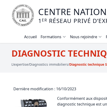
CENTRE NATIONA
1
RÉSEAU PRIVÉ D’EX
ER
Accueil
Formations
Nous rejoindre
Calendrier des formations
DIAGNOSTIC TECHNIQ
Formation expertise immobilière / v
L'expertise
/
Diagnostics immobiliers
/
Diagnostic technique 
Expertise local commercial
Expertise viager
E-learning - Connaitre et maitriser
Dernière modification : 16/10/2023
Mise en copropriété
Conformément aux disposition
Expertise terrains agricoles, vignobl
diagnostic technique est un c