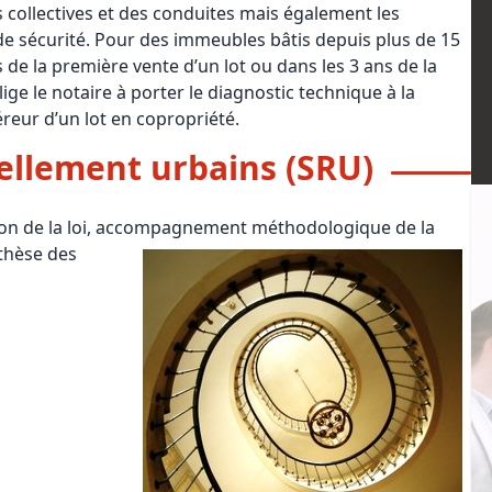
ns collectives et des conduites mais également les
Maîtrise d’oeuvre
Développer la gestion locativ
Estimation co
 sécurité. Pour des immeubles bâtis depuis plus de 15
 de la première vente d’un lot ou dans les 3 ans de la
Expertise pré-achat
Développer et organiser l'acti
lige le notaire à porter le diagnostic technique à la
Biens d’exception, belles dem
reur d’un lot en copropriété.
vellement urbains (SRU)
n Local d’Urbanisme (PLU)
IA Essentials®
mobilier
IA Pioneer®
tation de la loi, accompagnement méthodologique de la
nthèse des