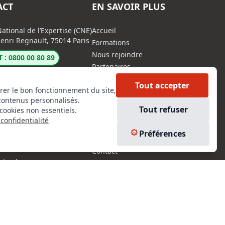
ACT
EN SAVOIR PLUS
ational de l’Expertise (CNE)
Accueil
enri Regnault, 75014 Paris
Formations
Nous rejoindre
 : 0800 00 80 89
Partenaires
Autres missions
Tout accepter
rer le bon fonctionnement du site,
Le C.N.E.
contenus personnalisés.
Membre IVSC
Tout refuser
cookies non essentiels.
Logiciel
confidentialité
L’Expert
kedIn
Préférences
Tarifs
tagram
Contact
ebook
Experts Immobiliers par régions
Accès Pro
Mentions légales
Plan du site